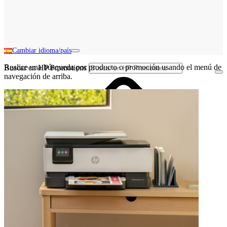
Cambiar idioma/país
Realice una búsqueda por producto o promoción usando el menú de
Buscar en HP Promotions
navegación de arriba.