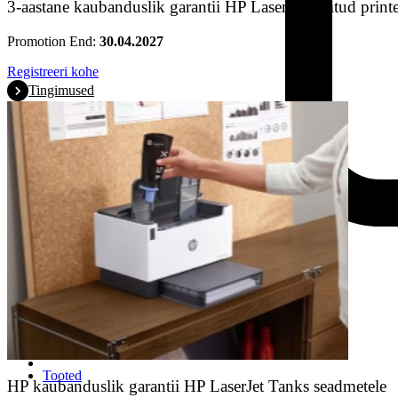
3-aastane kaubanduslik garantii HP LaserJet valitud printe
Promotion End:
30.04.2027
Registreeri kohe
Tingimused
Tooted
HP kaubanduslik garantii HP LaserJet Tanks seadmetele