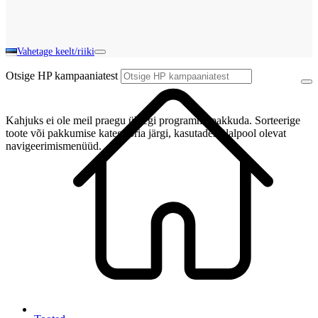
Vahetage keelt/riiki
Otsige HP kampaaniatest
Kahjuks ei ole meil praegu ühtegi programmi pakkuda. Sorteerige
toote või pakkumise kategooria järgi, kasutades ülalpool olevat
navigeerimismenüüd.