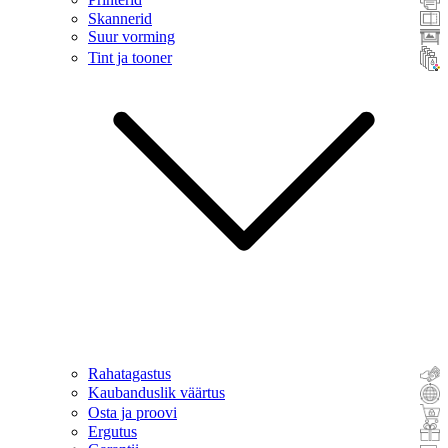
Skannerid
Suur vorming
Tint ja tooner
Rahatagastus
Kaubanduslik väärtus
Osta ja proovi
Ergutus