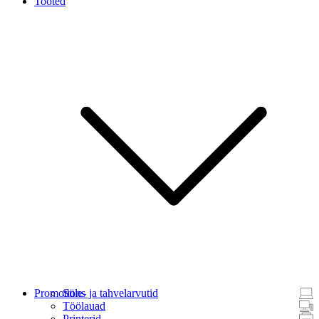
Tooted
Promotions
Süle- ja tahvelarvutid
Töölauad
Printerid