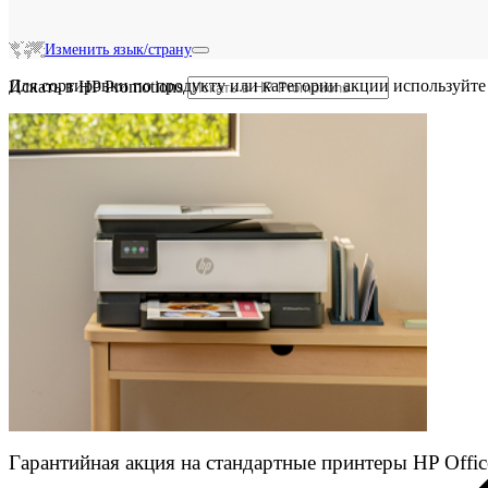
Изменить язык/страну
Для сортировки по продукту или категории акции используйте
Искать в HP Promotions
Гарантийная акция на стандартные принтеры HP Offic