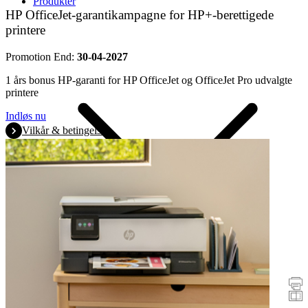
Produkter
HP OfficeJet-garantikampagne for HP+-berettigede
printere
Promotion End:
30-04-2027
1 års bonus HP-garanti for HP OfficeJet og OfficeJet Pro udvalgte
printere
Indløs nu
Vilkår & betingelser
Promotions
Printere
Scannere