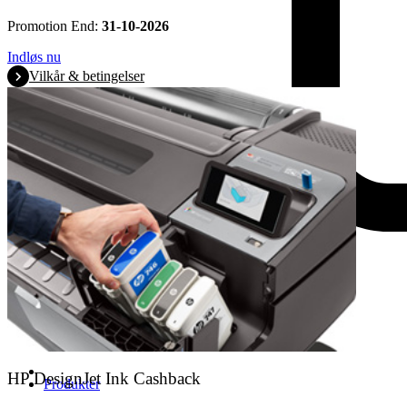
Promotion End:
31-10-2026
Indløs nu
Vilkår & betingelser
HP DesignJet Ink Cashback
Produkter