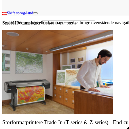
Skift sprog/land
Sorter efter produkt eller kampagne ved at bruge ovenstående naviga
Søg i HP-kampagner
Storformatprintere Trade-In (T-series & Z-series) - End c