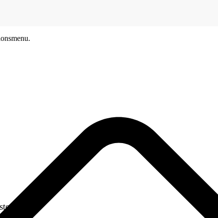
tionsmenu.
ustomer