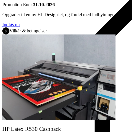
Promotion End:
31-10-2026
Opgrader til en ny HP DesignJet, og fordel med indbytningen af din g
Indløs nu
Vilkår & betingelser
HP Latex R530 Cashback