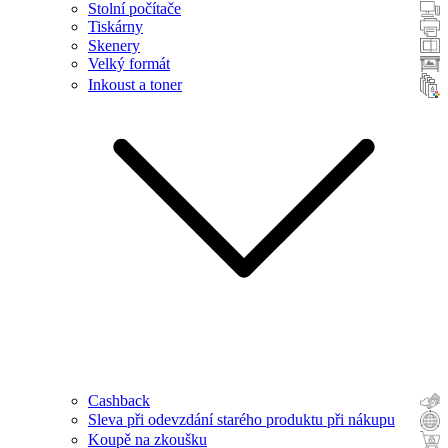
Stolní počítače
Tiskárny
Skenery
Velký formát
Inkoust a toner
Cashback
Sleva při odevzdání starého produktu při nákupu
Koupě na zkoušku