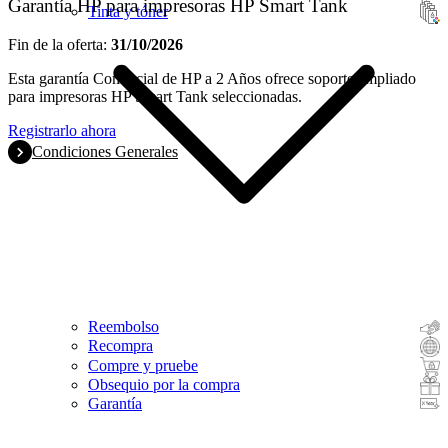
Garantía HP para impresoras HP Smart Tank
Tinta y tóner
Fin de la oferta:
31/10/2026
Esta garantía Comercial de HP a 2 Años ofrece soporte ampliado
para impresoras HP Smart Tank seleccionadas.
Registrarlo ahora
Condiciones Generales
Reembolso
Recompra
Compre y pruebe
Obsequio por la compra
Garantía