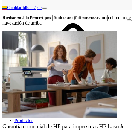
Cambiar idioma/país
Realice una búsqueda por producto o promoción usando el menú de
Buscar en HP Promotions
navegación de arriba.
Productos
Garantía comercial de HP para impresoras HP LaserJet