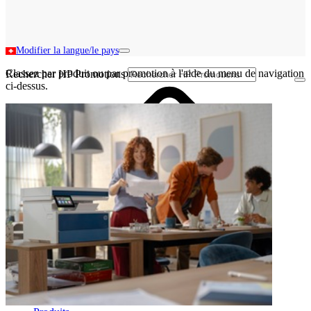
Modifier la langue/le pays
Classez par produit ou par promotion à l'aide du menu de navigation
Rechercher HP Promotions
ci-dessus.