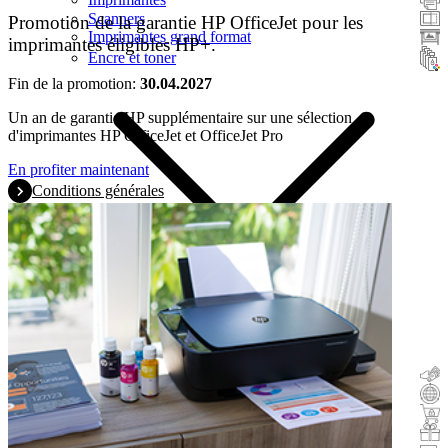
Scanners
Promotion de la garantie HP OfficeJet pour les
Imprimantes grand format
imprimantes éligibles HP+.
Encre et toner
Fin de la promotion:
30.04.2027
Un an de garantie HP supplémentaire sur une sélection
d'imprimantes HP OfficeJet et OfficeJet Pro
En profiter maintenant
Conditions générales
Remboursement
Reprise
Acheter & tester
Cadeau avec l'achat