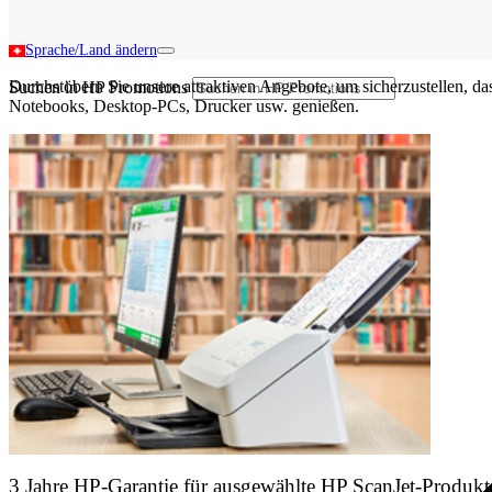
Sprache/Land ändern
Durchstöbern Sie unsere attraktiven Angebote, um sicherzustellen, 
Suchen in HP Promotions
Notebooks, Desktop-PCs, Drucker usw. genießen.
3 Jahre HP-Garantie für ausgewählte HP ScanJet-Produkt