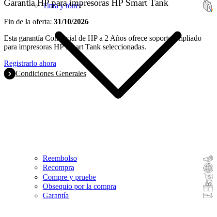
Garantía HP para impresoras HP Smart Tank
Tinta y tóner
Fin de la oferta:
31/10/2026
Esta garantía Comercial de HP a 2 Años ofrece soporte ampliado
para impresoras HP Smart Tank seleccionadas.
Registrarlo ahora
Condiciones Generales
Reembolso
Recompra
Compre y pruebe
Obsequio por la compra
Garantía