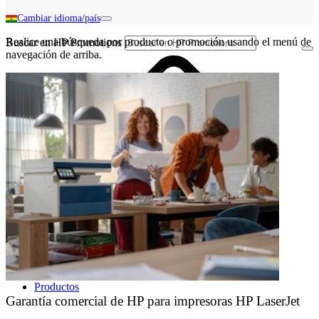
Cambiar idioma/país
Realice una búsqueda por producto o promoción usando el menú de
Buscar en HP Promotions
navegación de arriba.
Productos
Garantía comercial de HP para impresoras HP LaserJet