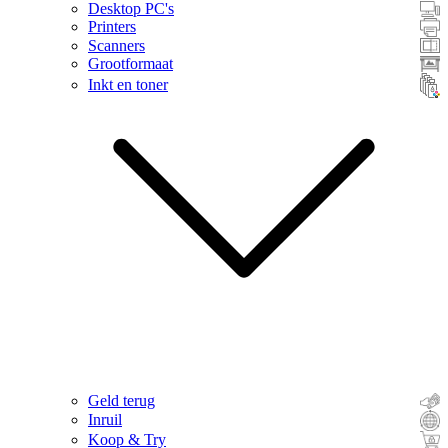
Desktop PC's
Printers
Scanners
Grootformaat
Inkt en toner
Geld terug
Inruil
Koop & Try