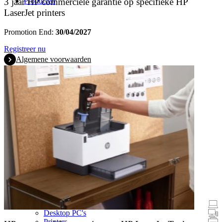
Producten
3 jaar HP commerciële garantie op specifieke HP
LaserJet printers
Promotion End:
30/04/2027
Registreer nu
Algemene voorwaarden
Promoties
Laptops en tablets
Desktop PC's
Printers