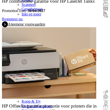
HP commerciële garantie voor HP LaserJet Tanks
Scanners
Grootformaat
Promotion End:
30/04/2027
Inkt en toner
Registreer nu
Algemene voorwaarden
Geld terug
Inruil
Koop & Try
HP OfficeJet garantie promotie voor printers die in
Cadeau bij aankoop