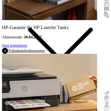
Scanner
Großformatdrucker
Tinte & Toner
HP-Garantie für HP LaserJet Tanks
Aktionsende:
30.04.2027
Jetzt registrieren
Teilnahmebedingungen
Cashback
Trade-In
Buy & Try
Incentive