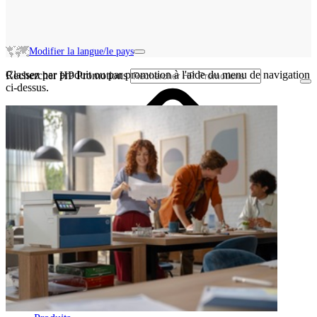
Modifier la langue/le pays
Classez par produit ou par promotion à l'aide du menu de navigation
Rechercher HP Promotions
ci-dessus.