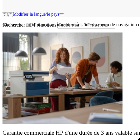
Modifier la langue/le pays
Classez par produit ou par promotion à l'aide du menu de navigation c
Rechercher HP Promotions
Garantie commerciale HP d'une durée de 3 ans valable sur