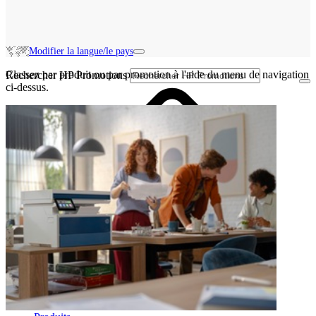
Modifier la langue/le pays
Classez par produit ou par promotion à l'aide du menu de navigation
Rechercher HP Promotions
ci-dessus.