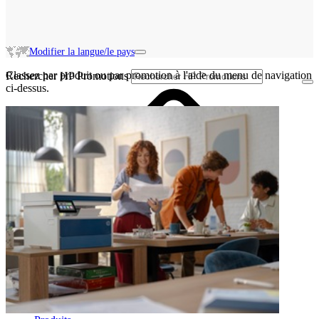
Modifier la langue/le pays
Classez par produit ou par promotion à l'aide du menu de navigation
Rechercher HP Promotions
ci-dessus.