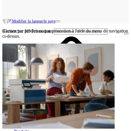
Modifier la langue/le pays
Classez par produit ou par promotion à l'aide du menu de navigation
Rechercher HP Promotions
ci-dessus.