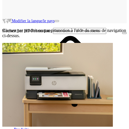
Modifier la langue/le pays
Classez par produit ou par promotion à l'aide du menu de navigation
Rechercher HP Promotions
ci-dessus.