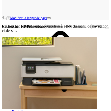
Modifier la langue/le pays
Classez par produit ou par promotion à l'aide du menu de navigation
Rechercher HP Promotions
ci-dessus.