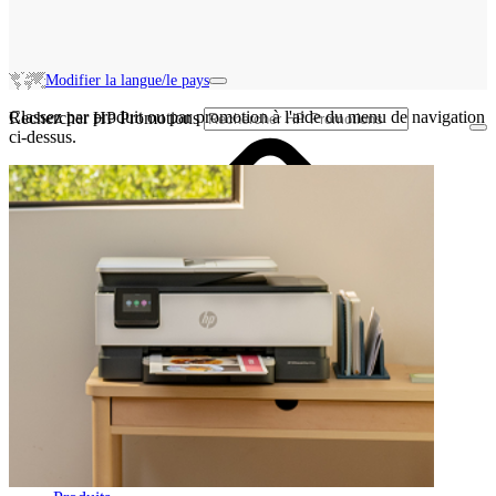
Modifier la langue/le pays
Classez par produit ou par promotion à l'aide du menu de navigation
Rechercher HP Promotions
ci-dessus.