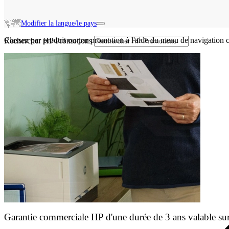
Modifier la langue/le pays
Classez par produit ou par promotion à l'aide du menu de navigation c
Rechercher HP Promotions
Garantie commerciale HP d'une durée de 3 ans valable sur