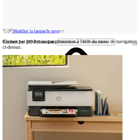
Modifier la langue/le pays
Classez par produit ou par promotion à l'aide du menu de navigation
Rechercher HP Promotions
ci-dessus.