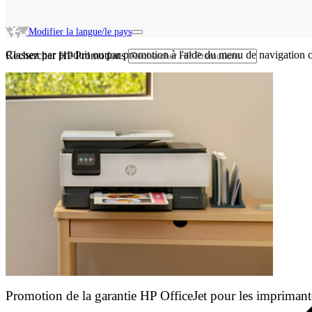
Modifier la langue/le pays
Classez par produit ou par promotion à l'aide du menu de navigation c
Rechercher HP Promotions
Promotion de la garantie HP OfficeJet pour les imprimant