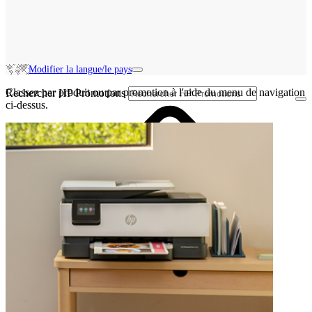
Modifier la langue/le pays
Classez par produit ou par promotion à l'aide du menu de navigation
Rechercher HP Promotions
ci-dessus.