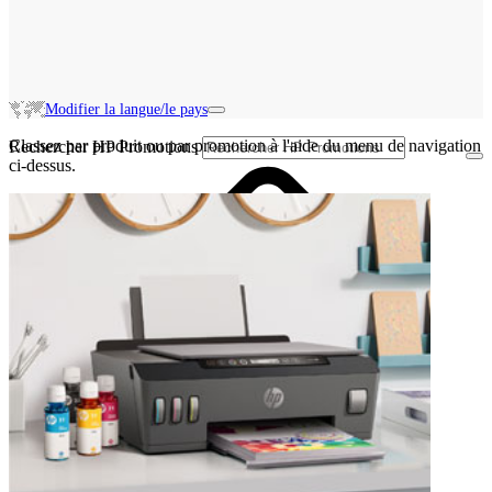
Modifier la langue/le pays
Classez par produit ou par promotion à l'aide du menu de navigation
Rechercher HP Promotions
ci-dessus.