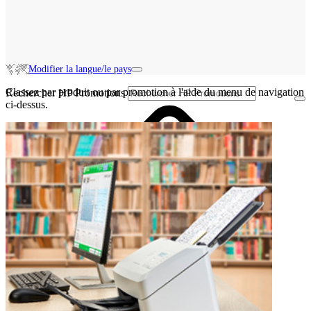
Modifier la langue/le pays
Classez par produit ou par promotion à l'aide du menu de navigation
Rechercher HP Promotions
ci-dessus.