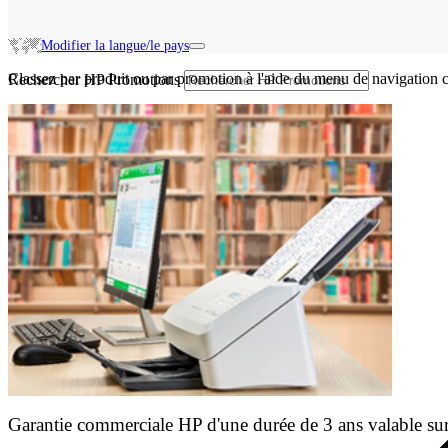
Modifier la langue/le pays
Classez par produit ou par promotion à l'aide du menu de navigation c
Rechercher HP Promotions
Garantie commerciale HP d'une durée de 3 ans valable sur