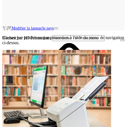
Modifier la langue/le pays
Classez par produit ou par promotion à l'aide du menu de navigation
Rechercher HP Promotions
ci-dessus.