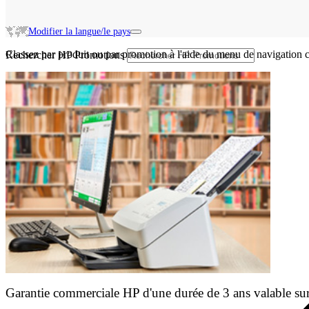
Modifier la langue/le pays
Classez par produit ou par promotion à l'aide du menu de navigation c
Rechercher HP Promotions
Garantie commerciale HP d'une durée de 3 ans valable sur