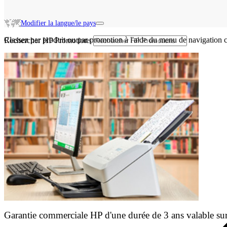
Modifier la langue/le pays
Classez par produit ou par promotion à l'aide du menu de navigation c
Rechercher HP Promotions
Garantie commerciale HP d'une durée de 3 ans valable sur