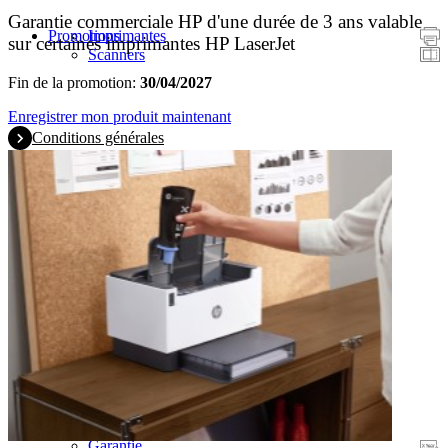
Garantie commerciale HP d'une durée de 3 ans valable
Promotions
Imprimantes
sur certaines imprimantes HP LaserJet
Scanners
Fin de la promotion:
30/04/2027
Enregistrer mon produit maintenant
Conditions générales
Garantie