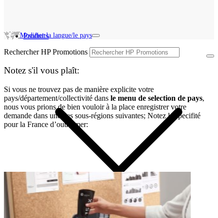
Modifier la langue/le pays
Produits
Rechercher HP Promotions
Notez s'il vous plaît:
Si vous ne trouvez pas de manière explicite votre
pays/département/collectivité dans
le menu de selection de pays
,
nous vous prions de bien vouloir à la place enregistrer votre
demande dans une des sous-régions suivantes; Notez la specifité
pour la France d’outre-mer: