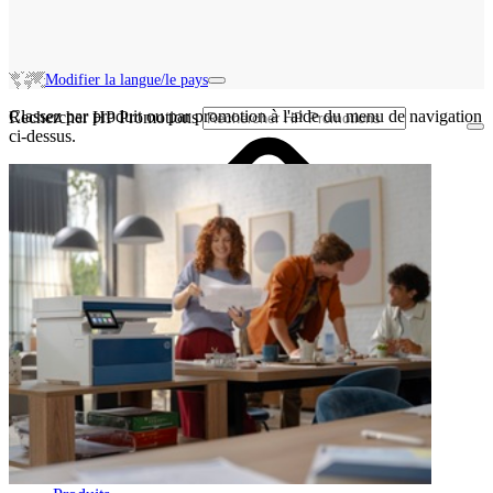
Modifier la langue/le pays
Classez par produit ou par promotion à l'aide du menu de navigation
Rechercher HP Promotions
ci-dessus.