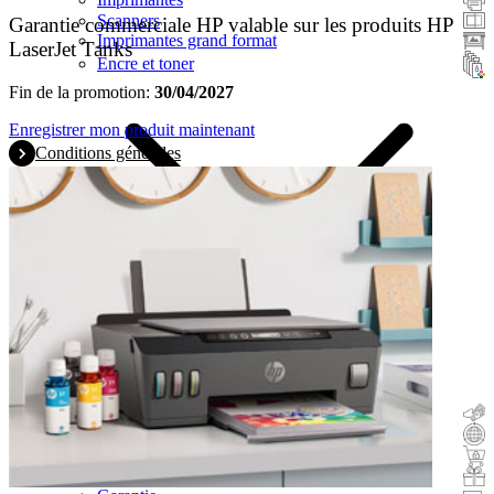
Scanners
Garantie commerciale HP valable sur les produits HP
Imprimantes grand format
LaserJet Tanks
Encre et toner
Fin de la promotion:
30/04/2027
Enregistrer mon produit maintenant
Conditions générales
Remboursement
Reprise
Acheter & tester
Cadeau avec l'achat