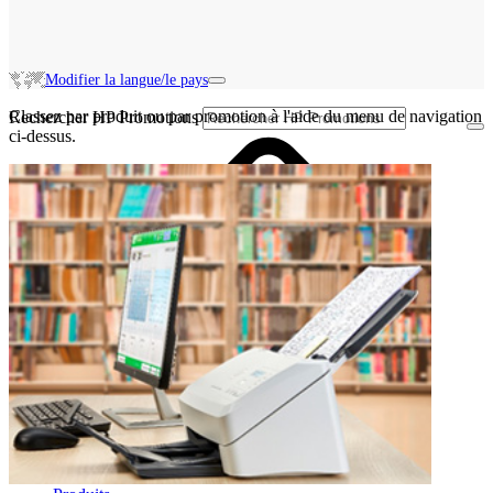
Modifier la langue/le pays
Classez par produit ou par promotion à l'aide du menu de navigation
Rechercher HP Promotions
ci-dessus.