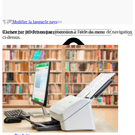
Modifier la langue/le pays
Classez par produit ou par promotion à l'aide du menu de navigation
Rechercher HP Promotions
ci-dessus.